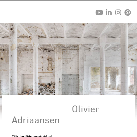
Olivier
Adriaansen
Olivier@interstuhl.nl